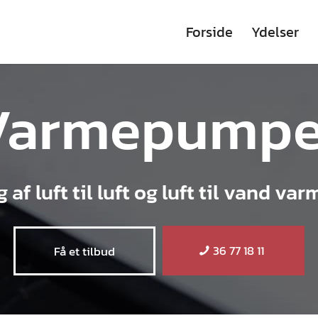
Forside
Ydelser
Varmepumpe
 af luft til luft og luft til vand v
36 77 18 11
Få et tilbud