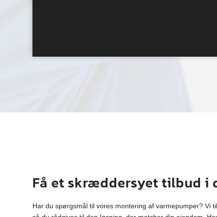
Få et skræddersyet tilbud i
Har du spørgsmål til vores montering af varmepumper? Vi ti
så du rådgives til den løsning, der matcher din ejendom. Ho