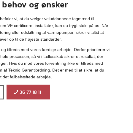
 behov og ønsker
anbefaler vi, at du vælger veluddannede fagmænd til
 VE certificeret installatør, kan du trygt stole på os. Når
tering eller udskiftning af varmepumper, sikrer vi altid at
lever op til de højeste standarder.
 og tilfreds med vores færdige arbejde. Derfor prioriterer vi
le processen, så vi i fællesskab sikrer et resultat, der
er. Hvis du mod vores forventning ikke er tilfreds med
 af Tekniq Garantiordning. Det er med til at sikre, at du
t det fejlbehæftede arbejde.
36 77 18 11