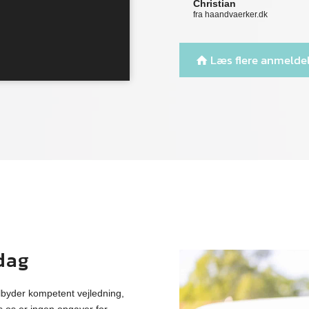
Christian
fra haandvaerker.dk
Læs flere anmelde
 dag
lbyder kompetent vejledning,
s os er ingen opgaver for