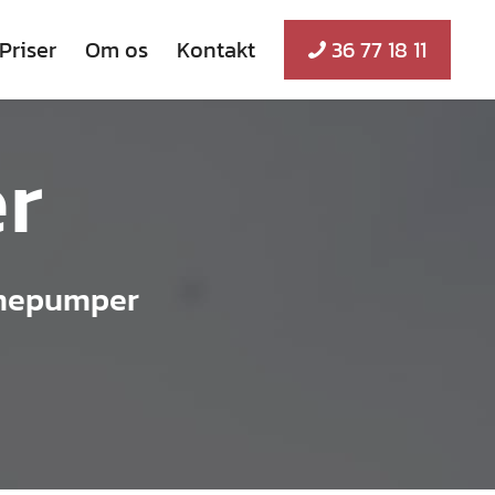
Priser
Om os
Kontakt
36 77 18 11
r
armepumper