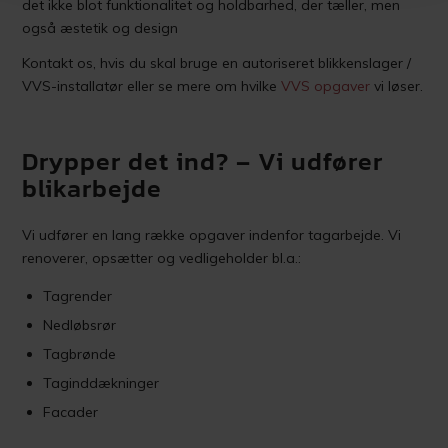
det ikke blot funktionalitet og holdbarhed, der tæller, men
også æstetik og design
Kontakt os, hvis du skal bruge en autoriseret blikkenslager /
VVS-installatør eller se mere om hvilke
VVS opgaver
vi løser.
Drypper det ind? – Vi udfører
blikarbejde
Vi udfører en lang række opgaver indenfor tagarbejde. Vi
renoverer, opsætter og vedligeholder bl.a.:
Tagrender
Nedløbsrør
Tagbrønde
Taginddækninger
Facader