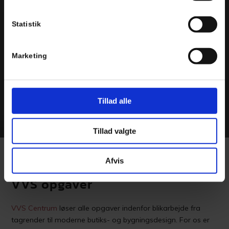
Statistik
Marketing
Tillad alle
Tillad valgte
Afvis
Vi udfører alle blikkenslager- og
VVS opgaver
VVS Centrum
løser alle opgaver indenfor blikarbejde fra
tagrender til moderne butiks- og bygningsdesign. For os er