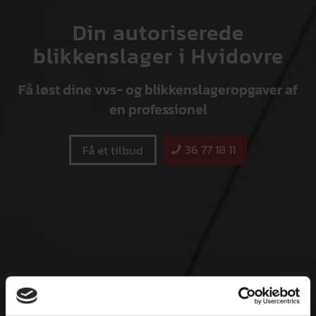
Din autoriserede
blikkenslager i Hvidovre
Få løst dine vvs- og blikkenslageropgaver af
en professionel
36 77 18 11
Få et tilbud